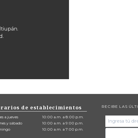
ltiupán.
d.
rarios de establecimientos
RECIBE LAS ÚLT
es a jueves
10:00 a.m. a 8:00 p.m.
rnes y sábado
10:00 a.m. a 9:00 p.m.
mingo
10:00 a.m. a 7:00 p.m.