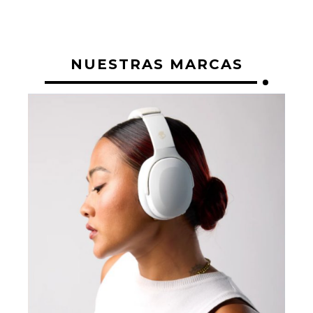
NUESTRAS MARCAS
Z
¡L
Ce