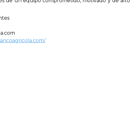
través de un equipo comprometido, motivado y de alto
ntes
la.com
ancoagricola.com/